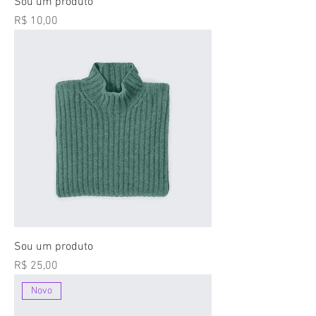
Sou um produto
Preço
R$ 10,00
Sou um produto
Preço
R$ 25,00
Novo